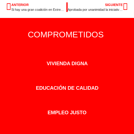
ANTERIOR
SIGUIENTE
Si hay una gran coalición en Extremadura es la de Podemos con el no hacer nada
Aprobada por unanimidad la iniciativa socialista sobre la mina de Aguablanca en el Congreso
COMPROMETIDOS
VIVIENDA DIGNA
EDUCACIÓN DE CALIDAD
EMPLEO JUSTO