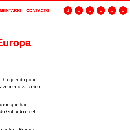
MENTARIO
CONTACTO
 Europa
e ha querido poner
nclave medieval como
ación que han
ado Gallardo en el
l centro a Europa,