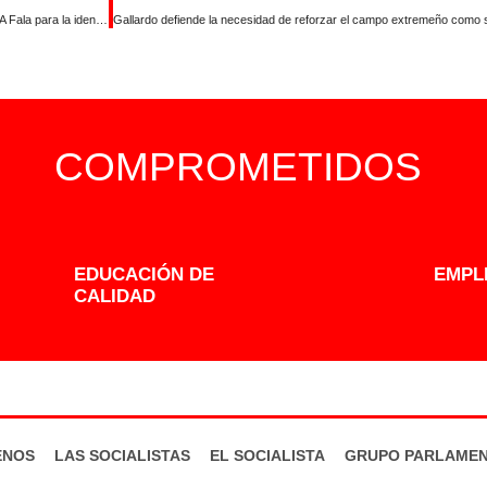
Gallardo destaca el patrimonio lingüístico de la Sierra de Gata y el valor del A Fala para la identidad regional
COMPROMETIDOS
EDUCACIÓN DE
EMPL
CALIDAD
ENOS
LAS SOCIALISTAS
EL SOCIALISTA
GRUPO PARLAMEN