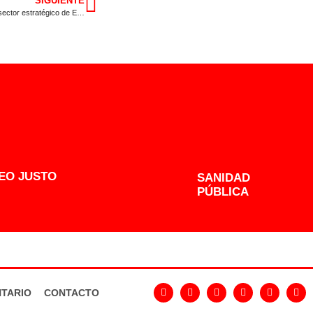
SIGUIENTE
Gallardo defiende la necesidad de reforzar el campo extremeño como sector estratégico de Europa y Extremadura
EO JUSTO
SANIDAD
PÚBLICA
TARIO
CONTACTO