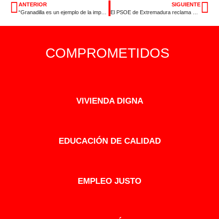
ANTERIOR
SIGUIENTE
“Granadilla es un ejemplo de la importancia de Europa para la puesta en valor del medio rural”
El PSOE de Extremadura reclama que la Junta culmine el proceso de estabilización de los empleados públicos antes del 31 de diciembre
COMPROMETIDOS
VIVIENDA DIGNA
EDUCACIÓN DE CALIDAD
EMPLEO JUSTO