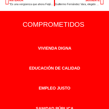
ANTERIOR
SIGUIENTE
“Es una vergüenza que ahora Feijóo pida para España lo que él no permitió en Extremadura”
Guillermo Fernández Vara, elegido Vicepresidente Segundo del Senado
COMPROMETIDOS
VIVIENDA DIGNA
EDUCACIÓN DE CALIDAD
EMPLEO JUSTO
SANIDAD PÚBLICA