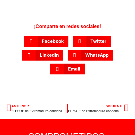
¡Comparte en redes sociales!
Facebook
Twitter
LinkedIn
WhatsApp
Email
ANTERIOR
SIGUIENTE
El PSOE de Extremadura condena enérgicamente el atentado ocurrido hoy en Barcelona
El PSOE de Extremadura condena el asesinato de una mujer por violencia machista en Arroyo de la Luz Destacado