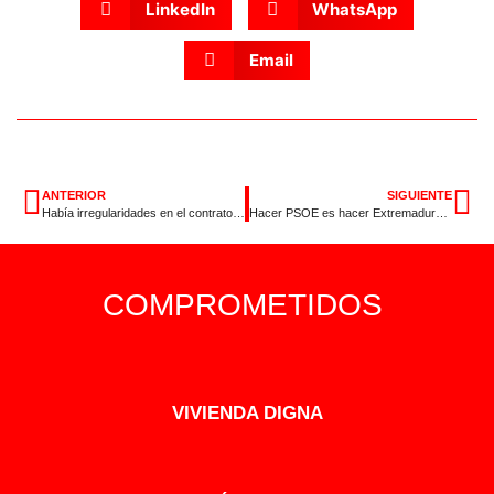
LinkedIn
WhatsApp
Email
ANTERIOR
SIGUIENTE
Había irregularidades en el contrato de Helitt porque Monago sabía que no podía cumplirse
Hacer PSOE es hacer Extremadura: jornada en Las Hurdes
COMPROMETIDOS
VIVIENDA DIGNA