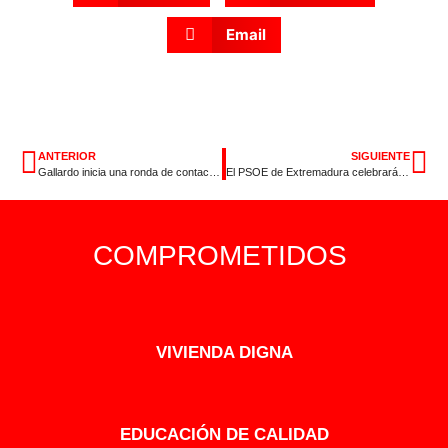
Email
ANTERIOR
SIGUIENTE
Gallardo inicia una ronda de contactos con UGT y CC.OO. para frenar desde el diálogo la destrucción de empleo y favorecer el trabajo de calidad.
El PSOE de Extremadura celebrará unos 230 actos electorales en la campaña de las elecciones europeas del 9 de junio
COMPROMETIDOS
VIVIENDA DIGNA
EDUCACIÓN DE CALIDAD