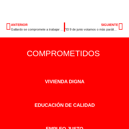
ANTERIOR
SIGUIENTE
Gallardo se compromete a trabajar y sumar para reducir la desigualdad y la exclusión en una reunión con la Plataforma del Tercer Sector
“El 9 de junio votamos o más parálisis y bloqueo de la derecha o los derechos sociales y la igualdad de la izquierda”
COMPROMETIDOS
VIVIENDA DIGNA
EDUCACIÓN DE CALIDAD
EMPLEO JUSTO