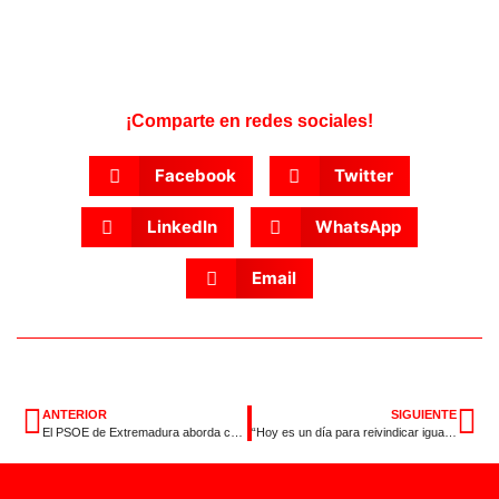
¡Comparte en redes sociales!
Facebook
Twitter
LinkedIn
WhatsApp
Email
ANTERIOR
SIGUIENTE
El PSOE de Extremadura aborda con la Confederación Extremeña de la Construcción las dudas que plantea el modelo público privado para nuevas infraestructuras
“Hoy es un día para reivindicar igualdad y diversidad porque aún queda mucho por hacer”