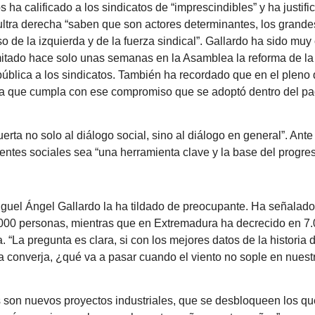
s ha calificado a los sindicatos de “imprescindibles” y ha justif
a ultra derecha “saben que son actores determinantes, los grand
 de la izquierda y de la fuerza sindical”. Gallardo ha sido muy 
ramitado hace solo unas semanas en la Asamblea la reforma de la
n pública a los sindicatos. También ha recordado que en el plen
para que cumpla con ese compromiso que se adoptó dentro del pa
ta no solo al diálogo social, sino al diálogo en general”. Ante
entes sociales sea “una herramienta clave y la base del progres
iguel Ángel Gallardo la ha tildado de preocupante. Ha señalado
000 personas, mientras que en Extremadura ha decrecido en 7.0
“La pregunta es clara, si con los mejores datos de la historia
 converja, ¿qué va a pasar cuando el viento no sople en nuest
 son nuevos proyectos industriales, que se desbloqueen los qu