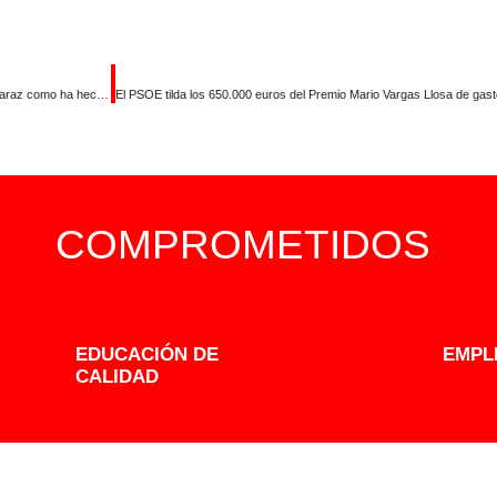
El PSOE invita a Guardiola a reclamar a las eléctricas la continuidad de Almaraz como ha hecho Miguel Ángel Gallardo
COMPROMETIDOS
EDUCACIÓN DE
EMPL
CALIDAD