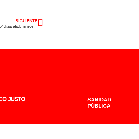
SIGUIENTE
El PSOE tilda los 650.000 euros del Premio Mario Vargas Llosa de gasto “disparatado, innecesario y opaco”
EO JUSTO
SANIDAD
PÚBLICA