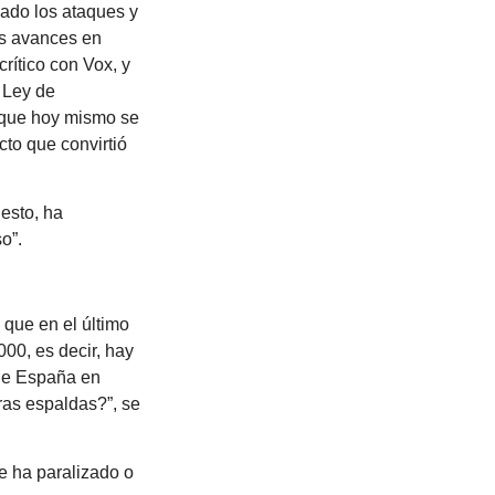
icado los ataques y
es avances en
crítico con Vox, y
 Ley de
o que hoy mismo se
cto que convirtió
 esto, ha
o”.
 que en el último
00, es decir, hay
 de España en
ras espaldas?”, se
e ha paralizado o