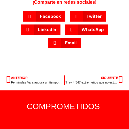
¡Comparte en redes sociales!
Facebook
Twitter
LinkedIn
WhatsApp
Email
ANTERIOR
SIGUIENTE
Fernández Vara augura un tiempo nuevo en el que los gobernantes caminarán al lado de la gente
“Hay 4.347 extremeños que no están en las listas de paro pero sí en las de la precariedad”
COMPROMETIDOS