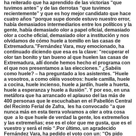
ha reiterado que ha aprendido de las victorias “que
tuvimos antes” y de las derrotas “que tuvimos
recientemente” y que es hoy mejor candidato que hace
cuatro años “porque supe donde estuvo nuestro error,
había demasiados intermediarios entre los políticos y la
gente, había demasiado olor a papel oficial, demasiado
olor a coche oficial, demasiado olor a institución y nos
olvidamos de cómo huele a tomillo en las casas de
Extremadura.”Fernández Vara, muy emocionado, ha
continuado diciendo que esa es la clave: “recuperar el
olor tan bonito y tan bueno al que huelen las casas de
Extremadura, allí donde hemos hecho el programa con
el que nos presentamos a las elecciones.” ¿Sabéis
como huele? – ha preguntado a los asistentes. “Huele
a vosotros, a como oléis vosotros: huele camilla, huele
a cocina, huele incienso, huele a jardín, huele a huerta,
huele a esperanza y huele a ilusión”. Y por eso, en una
metáfora que ha arrancado el aplauso del las más de
400 personas que le escuchaban en el Pabellón Central
del Recinto Ferial de Zafra, les ha convocado “a que
nunca más en esta tierra volvamos a oler a otra cosa
que a lo que huele de verdad la gente, los extremeños
y las extremeñas; ese es el olor que me gusta, que es el
vuestro y será el mío “.Por último, un agradecido
Fernández Vara, ha pedido el voto con un: “Os pido