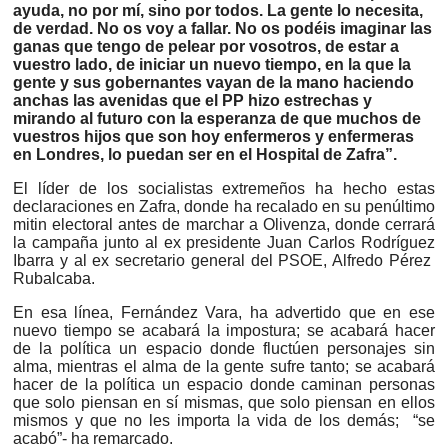
ayuda, no por mí, sino por todos. La gente lo necesita,
de verdad. No os voy a fallar. No os podéis imaginar las
ganas que tengo de pelear por vosotros, de estar a
vuestro lado, de iniciar un nuevo tiempo, en la que la
gente y sus gobernantes vayan de la mano haciendo
anchas las avenidas que el PP hizo estrechas y
mirando al futuro con la esperanza de que muchos de
vuestros hijos que son hoy enfermeros y enfermeras
en Londres, lo puedan ser en el Hospital de Zafra”.
El líder de los socialistas extremeños ha hecho estas
declaraciones en Zafra, donde ha recalado en su penúltimo
mitin electoral antes de marchar a Olivenza, donde cerrará
la campaña junto al ex presidente Juan Carlos Rodríguez
Ibarra y al ex secretario general del PSOE, Alfredo Pérez
Rubalcaba.
En esa línea, Fernández Vara, ha advertido que en ese
nuevo tiempo se acabará la impostura; se acabará hacer
de la política un espacio donde fluctúen personajes sin
alma, mientras el alma de la gente sufre tanto; se acabará
hacer de la política un espacio donde caminan personas
que solo piensan en sí mismas, que solo piensan en ellos
mismos y que no les importa la vida de los demás; “se
acabó”- ha remarcado.