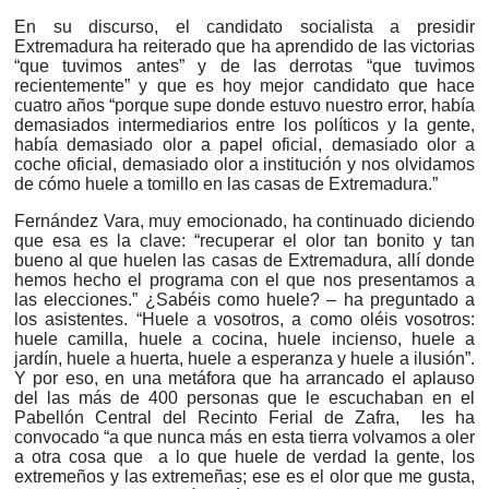
En su discurso, el candidato socialista a presidir
Extremadura ha reiterado que ha aprendido de las victorias
“que tuvimos antes” y de las derrotas “que tuvimos
recientemente” y que es hoy mejor candidato que hace
cuatro años “porque supe donde estuvo nuestro error, había
demasiados intermediarios entre los políticos y la gente,
había demasiado olor a papel oficial, demasiado olor a
coche oficial, demasiado olor a institución y nos olvidamos
de cómo huele a tomillo en las casas de Extremadura.”
Fernández Vara, muy emocionado, ha continuado diciendo
que esa es la clave: “recuperar el olor tan bonito y tan
bueno al que huelen las casas de Extremadura, allí donde
hemos hecho el programa con el que nos presentamos a
las elecciones.” ¿Sabéis como huele? – ha preguntado a
los asistentes. “Huele a vosotros, a como oléis vosotros:
huele camilla, huele a cocina, huele incienso, huele a
jardín, huele a huerta, huele a esperanza y huele a ilusión”.
Y por eso, en una metáfora que ha arrancado el aplauso
del las más de 400 personas que le escuchaban en el
Pabellón Central del Recinto Ferial de Zafra, les ha
convocado “a que nunca más en esta tierra volvamos a oler
a otra cosa que a lo que huele de verdad la gente, los
extremeños y las extremeñas; ese es el olor que me gusta,