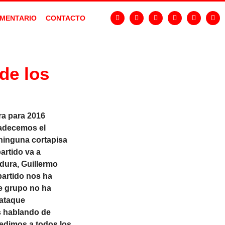
MENTARIO
CONTACTO
de los
ra para 2016
radecemos el
 ninguna cortapisa
artido va a
dura, Guillermo
partido nos ha
te grupo no ha
 ataque
s hablando de
pedimos a todos los