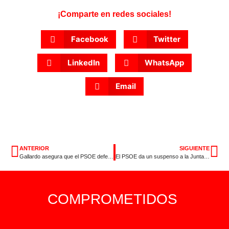
¡Comparte en redes sociales!
Facebook
Twitter
LinkedIn
WhatsApp
Email
ANTERIOR
SIGUIENTE
Gallardo asegura que el PSOE defenderá la libertad e igualdad más que nunca ante la amenaza de los gobiernos de derecha y ultraderecha
El PSOE da un suspenso a la Junta por gestionar la educación como una mercancía y no como un derecho
COMPROMETIDOS