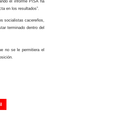
uando el informe PISA ha
ta en los resultados”.
os socialistas cacereños,
star terminado dentro del
 no se le permitiera el
osición.
l