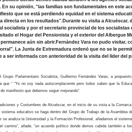
 En su opinión, “las familias son fundamentales en este acu
iesto que se está perdiendo equidad en el sistema educat
 directa en los resultados”.Durante su visita a Alcuéscar,
ocialista y por el secretario provincial de los socialistas
sitado el Hogar del Pensionista y el exterior del Albergue M
, permanece aún sin abrir.Fernández Vara no pudo visitar, 
ral”. La Junta de Extremadura ordenó que no se le permiti
a ser informada con anterioridad de la visita del líder del p
l Grupo Parlamentario Socialista, Guillermo Fernández Varas, a propuest
, ya que “ “Yo no soy nada autocomplaciente pero todos saben que la Educ
o de manifiesto que debemos seguir mejorando”.
diciones y Costumbres de Alcuéscar, en el inicio de su vista a la Comarca
 el sistema educativo se haga dentro del Grupo de Trabajo de la Asamblea d
de se analiza la Universidad y la Formación Profesional, añadamos el sistema
el camino”, añade, “un acuerdo político donde demos cabida también a los