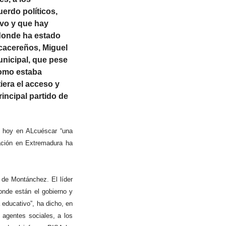
erdo políticos,
ivo y que hay
 donde ha estado
 cacereños, Miguel
unicipal, que pese
como estaba
era el acceso y
rincipal partido de
o hoy en ALcuéscar “una
ación en Extremadura ha
 de Montánchez. El líder
onde están el gobierno y
 educativo”, ha dicho, en
 agentes sociales, a los