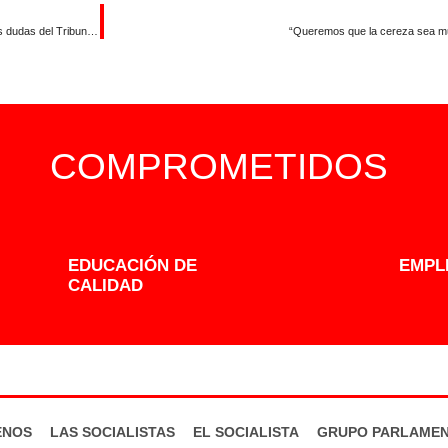
Vara pide que el interventor de la Junta hable con el anterior para aclarar las dudas del Tribunal de Cuentas
“Queremos que la cereza sea mu
COMPROMETIDOS
EDUCACIÓN DE
EMPL
CALIDAD
ENOS
LAS SOCIALISTAS
EL SOCIALISTA
GRUPO PARLAMEN