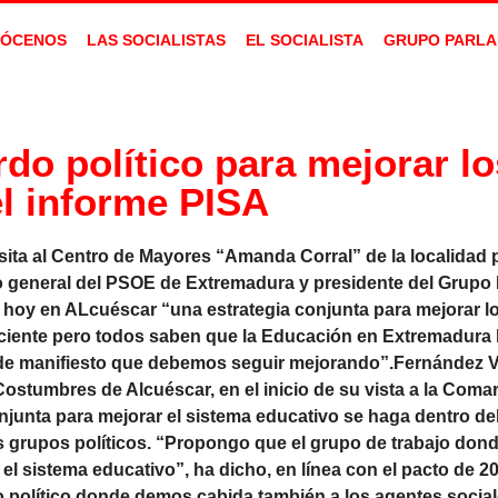
ÓCENOS
LAS SOCIALISTAS
EL SOCIALISTA
GRUPO PARLA
do político para mejorar lo
l informe PISA
 visita al Centro de Mayores “Amanda Corral” de la localidad 
rio general del PSOE de Extremadura y presidente del Grupo
o hoy en ALcuéscar “una estrategia conjunta para mejorar l
ciente pero todos saben que la Educación en Extremadura
o de manifiesto que debemos seguir mejorando”.Fernández 
Costumbres de Alcuéscar, en el inicio de su vista a la Com
conjunta para mejorar el sistema educativo se haga dentro d
 grupos políticos. “Propongo que el grupo de trabajo donde
l sistema educativo”, ha dicho, en línea con el pacto de 20
 político donde demos cabida también a los agentes sociale