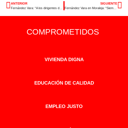
ANTERIOR
SIGUIENTE
Fernández Vara: “A los dirigentes de otras formaciones no les interesan los problemas de los extremeños”
Fernández Vara en Moraleja: “Siempre que hubo avances sociales tuvieron la firma del PSOE”
COMPROMETIDOS
VIVIENDA DIGNA
EDUCACIÓN DE CALIDAD
EMPLEO JUSTO