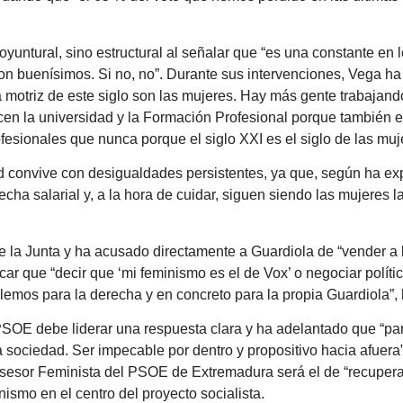
untural, sino estructural al señalar que “es una constante en l
on buenísimos. Si no, no”. Durante sus intervenciones, Vega ha
za motriz de este siglo son las mujeres. Hay más gente trabajan
cen la universidad y la Formación Profesional porque también e
profesionales que nunca porque el siglo XXI es el siglo de las muj
 convive con desigualdades persistentes, ya que, según ha exp
recha salarial y, a la hora de cuidar, siguen siendo las mujeres 
de la Junta y ha acusado directamente a Guardiola de “vender a
car que “decir que ‘mi feminismo es el de Vox’ o negociar polític
emos para la derecha y en concreto para la propia Guardiola”,
PSOE debe liderar una respuesta clara y ha adelantado que “para
 sociedad. Ser impecable por dentro y propositivo hacia afuera”
Asesor Feminista del PSOE de Extremadura será el de “recuperar 
inismo en el centro del proyecto socialista.