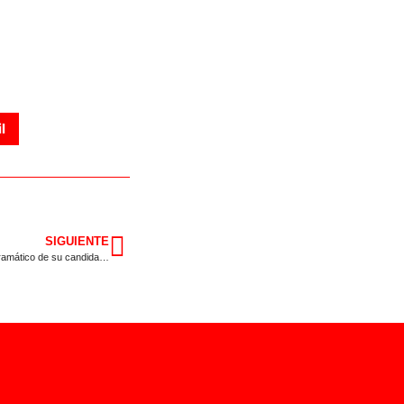
l
SIGUIENTE
Soraya Vega presenta su Alianza por Extremadura, el documento programático de su candidatura