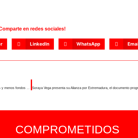
Comparte en redes sociales!
er
LinkedIn
WhatsApp
Emai
Soraya Vega coincide con UPA-UCE en que el campo necesita más familias y menos fondos de inversión especulando con el sector
COMPROMETIDOS