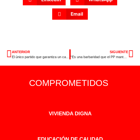
Email
ANTERIOR
SIGUIENTE
El único partido que garantiza un cambio real es el PSOE
“Es una barbaridad que el PP mantenga al candidato al Senado por Badajoz tras ser imputado por delito electoral”
COMPROMETIDOS
VIVIENDA DIGNA
EDUCACIÓN DE CALIDAD