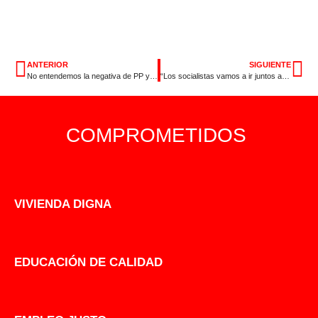
ANTERIOR
SIGUIENTE
No entendemos la negativa de PP y Ciudadanos de Extremadura a unos presupuestos que benefician a extremeños
“Los socialistas vamos a ir juntos a por más para seguir mejorando la vida de la gente”
COMPROMETIDOS
VIVIENDA DIGNA
EDUCACIÓN DE CALIDAD