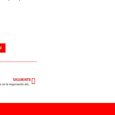
l
SIGUIENTE
El PSOE de Extremadura advierte al Gobierno que no tolerará chantajes en la negociación del nuevo modelo de financiación autonómica