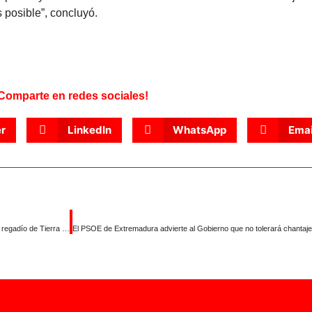
 posible”, concluyó.
Comparte en redes sociales!
er
LinkedIn
WhatsApp
Emai
El PSOE exige a la Junta que rectifique su decisión de retirar los fondos del regadío de Tierra de Barros, ratificada hoy