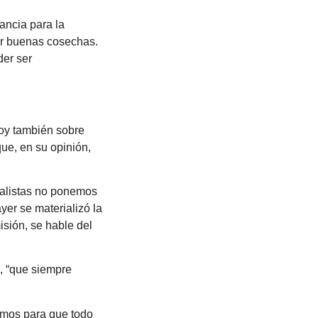
ancia para la
ner buenas cosechas.
der ser
hoy también sobre
que, en su opinión,
ialistas no ponemos
er se materializó la
isión, se hable del
, “que siempre
remos para que todo