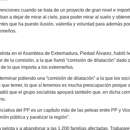
bvenciones cuando se trata de un proyecto de gran nivel e import
 iban a dejar de mirar al cielo, para poder mirar al suelo y obte
tes que ha puesto ilusión, valentía y voluntad para además po
tremeños.
ialista en el Asamblea de Extremadura, Piedad Álvarez, habló 
or de la comisión, a la que llamó “comisión de dilatación” dado 
r de lo que importa a los extremeños.
erminar pidiendo una “comisión de dilatación” a la que los soc
 que temer, lo que sí tenemos es mucha preocupación porque ay
adió que el grupo socialista apoyará también que, en dicha com
no.
ciativa del PP es un capítulo más de las peleas entre PP y Vox
nión pública y paralizar la región”.
 pelota y a abandonar a las 1.200 familias afectadas. Trabaja