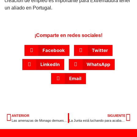
creación de empleo es importante para Extremadura tener
un aliado en Portugal.
¡Comparte en redes sociales!
Facebook
Twitter
LinkedIn
WhatsApp
Email
ANTERIOR
SIGUIENTE
Las amenazas de Monago demuestran que le importan muy poco los pacenses
La Junta está luchando para acabar con el PARO