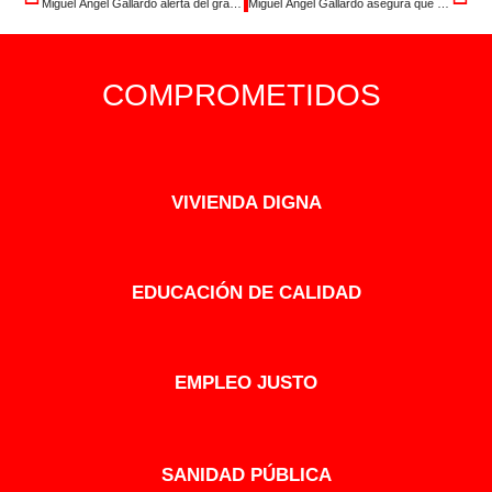
Miguel Ángel Gallardo alerta del grave deterioro de la sanidad pública extremeña y anuncia acciones legales si no se actúa de inmediato en el Hospital Don Benito-Villanueva
Miguel Ángel Gallardo asegura que el PSOE será el dique de contención de las derechas para defender los derechos y el futuro de Extremadura
COMPROMETIDOS
VIVIENDA DIGNA
EDUCACIÓN DE CALIDAD
EMPLEO JUSTO
SANIDAD PÚBLICA