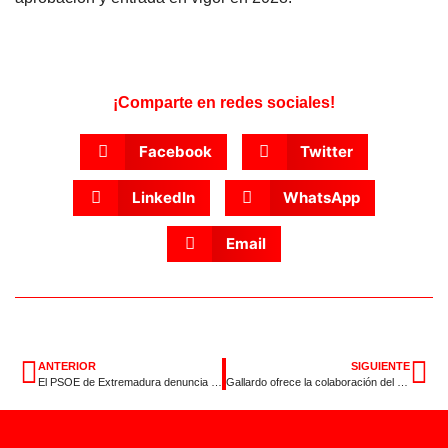
¡Comparte en redes sociales!
Facebook
Twitter
LinkedIn
WhatsApp
Email
ANTERIOR
SIGUIENTE
El PSOE de Extremadura denuncia que Guardiola ha disparado la deuda pública en 25 millones de euros al mes en el último semestre
Gallardo ofrece la colaboración del PSOE para la negociación de los presupuestos de 2026