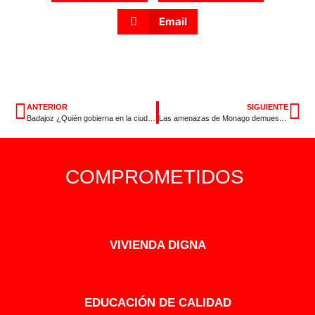
Email
ANTERIOR
SIGUIENTE
Badajoz ¿Quién gobierna en la ciudad?
Las amenazas de Monago demuestran que le importan muy poco los pacenses
COMPROMETIDOS
VIVIENDA DIGNA
EDUCACIÓN DE CALIDAD