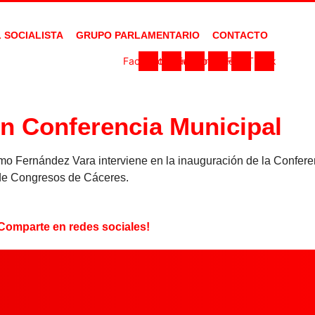
L SOCIALISTA
GRUPO PARLAMENTARIO
CONTACTO
Facebook
Instagram
Twitter
Youtube
Flickr
Tiktok
n Conferencia Municipal
mo Fernández Vara interviene en la inauguración de la Confere
de Congresos de Cáceres.
Comparte en redes sociales!