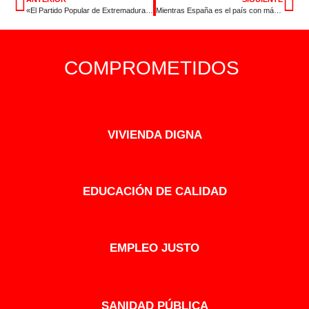
«El Partido Popular de Extremadura se ha quedado sólo, se ha radicalizado a la derecha»
Mientras España es el país con más kilómetros de AVE, Extremadura no tiene un metro de vía electrificada
COMPROMETIDOS
VIVIENDA DIGNA
EDUCACIÓN DE CALIDAD
EMPLEO JUSTO
SANIDAD PÚBLICA