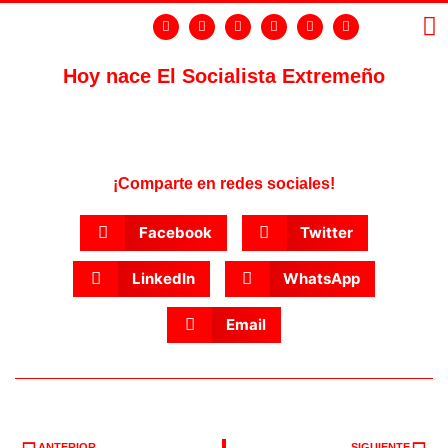
Hoy nace El Socialista Extremeño
LA
GR
¡Comparte en redes sociales!
Facebook
Twitter
LinkedIn
WhatsApp
Email
ANTERIOR
SIGUIENTE