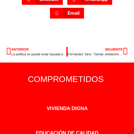
Email
ANTERIOR
SIGUIENTE
La política no puede estar basada en el odio y en el rencor, el respeto tiene que mantenerse siempre
Fernández Vara: “Jamás olvidaremos a los que defendieron sus ideas con su vida”
COMPROMETIDOS
VIVIENDA DIGNA
EDUCACIÓN DE CALIDAD