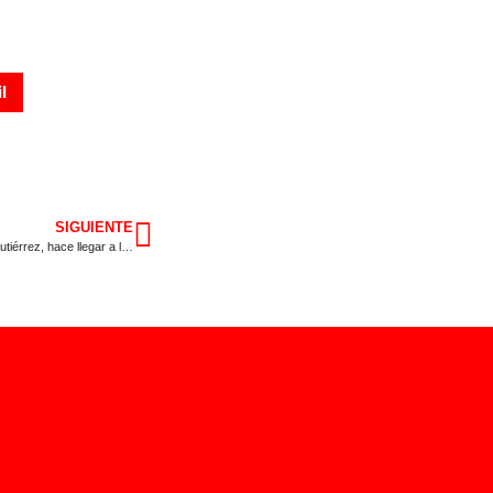
l
SIGUIENTE
La candidata a la Secretaría General del PSOE Extremadura, Esther Gutiérrez, hace llegar a la militancia su propuesta de programa para “un PSOE de hoy”