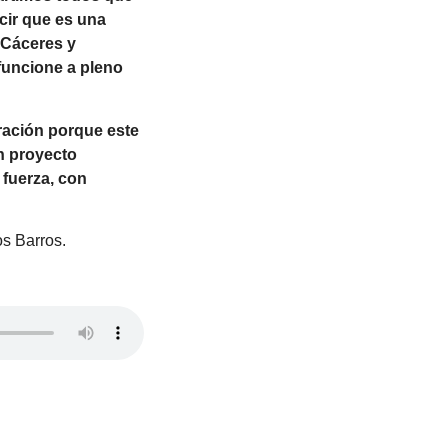
cir que es una
 Cáceres y
funcione a pleno
gración porque este
n proyecto
 fuerza, con
os Barros.