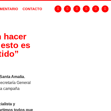
MENTARIO
CONTACTO
n hacer
 esto es
tido”
Santa Amalia.
Secretaría General
 la campaña
ialista y
artimos todos que