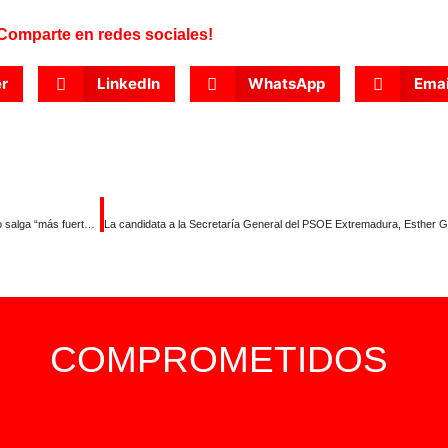
Comparte en redes sociales!
er
LinkedIn
WhatsApp
Emai
Miguel Ángel Gallardo considera importante que tras este proceso el partido salga “más fuerte, unido y cohesionado”
COMPROMETIDOS