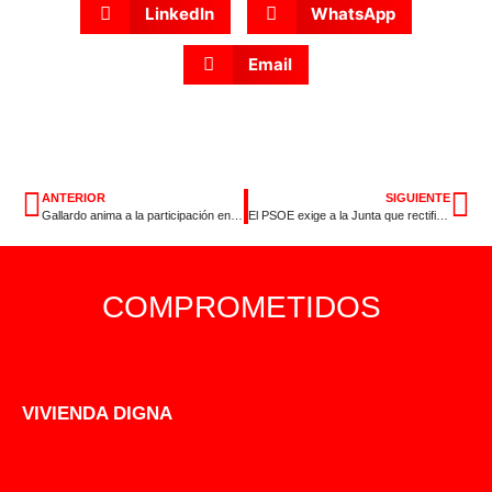
LinkedIn
WhatsApp
Email
ANTERIOR
SIGUIENTE
Gallardo anima a la participación en las elecciones europeas de este domingo
El PSOE exige a la Junta que rectifique su decisión de retirar los fondos del regadío de Tierra de Barros, ratificada hoy
COMPROMETIDOS
VIVIENDA DIGNA