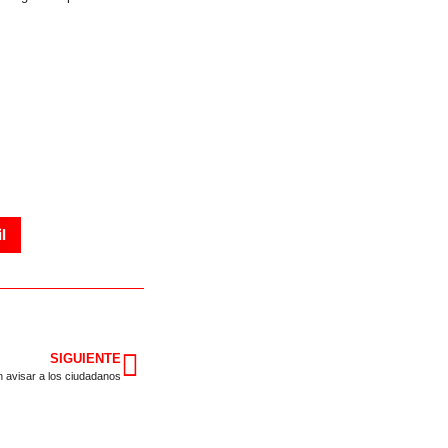
l
SIGUIENTE
 avisar a los ciudadanos