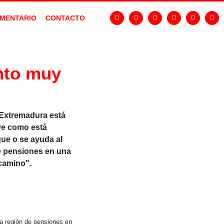
MENTARIO
CONTACTO
nto muy
 Extremadura está
ve como está
ue o se ayuda al
de pensiones en una
 camino".
na región de pensiones en