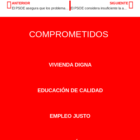
ANTERIOR
SIGUIENTE
El PSOE asegura que los problemas que hoy ya sufre Extremadura son «el adelanto de lo que les espera a los andaluces» con Moreno Bonilla
El PSOE considera insuficiente la ayuda de la Junta para la lengua azul y exige garantizar la gratuidad total de las vacunas y su aplicación
COMPROMETIDOS
VIVIENDA DIGNA
EDUCACIÓN DE CALIDAD
EMPLEO JUSTO