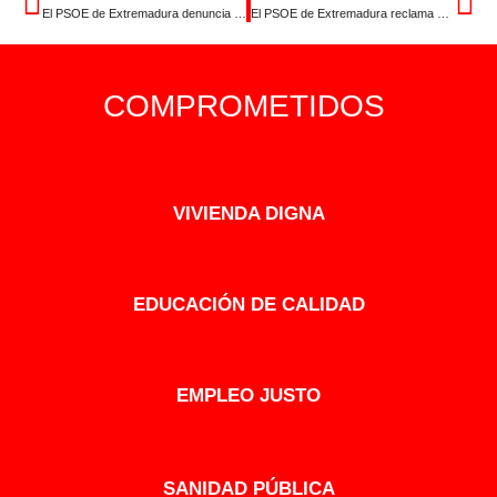
El PSOE de Extremadura denuncia que Guardiola ni tiene respuesta al problema de la vivienda ni Feijóo le deja aceptar las que sí ofrece el Gobierno de España
El PSOE de Extremadura reclama que «nadie nos robe el Orgullo» ante las cesiones de Guardiola a las políticas de Vox
COMPROMETIDOS
VIVIENDA DIGNA
EDUCACIÓN DE CALIDAD
EMPLEO JUSTO
SANIDAD PÚBLICA