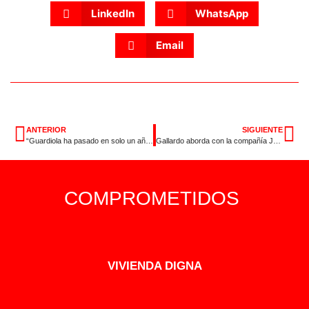
LinkedIn
WhatsApp
Email
ANTERIOR
SIGUIENTE
“Guardiola ha pasado en solo un año de no querer gobernar con Vox a ser la única incapaz de gobernar sin la ultra derecha”
Gallardo aborda con la compañía JTI Iberia el futuro del cultivo de tabaco y el apoyo del PSOE a los productores
COMPROMETIDOS
VIVIENDA DIGNA