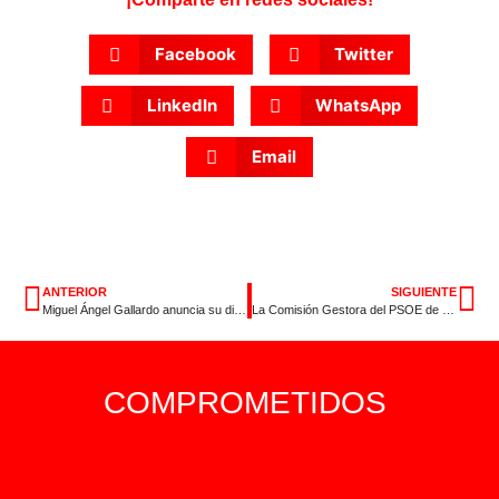
Facebook
Twitter
LinkedIn
WhatsApp
Email
ANTERIOR
SIGUIENTE
Miguel Ángel Gallardo anuncia su dimisión como secretario general del PSOE de Extremadura tras la reunión de la Ejecutiva Regional
La Comisión Gestora del PSOE de Extremadura inicia su trabajo para estabilizar el partido y preparar el congreso regional
COMPROMETIDOS