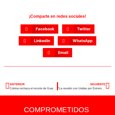
¡Comparte en redes sociales!
Facebook
Twitter
LinkedIn
WhatsApp
Email
ANTERIOR
SIGUIENTE
Cotrina rechaza el recorte de Guardiola a la cooperación y se compromete a pelear “en la calle y en las instituciones” cada derecho
“La reunión con Unidas por Extremadura sirve para demostrar que hay proyectos progresistas para construir una región más digna y justa”
COMPROMETIDOS