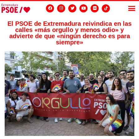
El PSOE de Extremadura reivindica en las
calles «más orgullo y menos odio» y
LAS
GRU
advierte de que «ningún derecho es para
siempre»