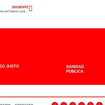
SIGUIENTE
Lara Garlito, nueva vicepresidenta de la delegación española del Congreso de Poderes Locales y Regionales del Consejo de Europa
EO JUSTO
SANIDAD
PÚBLICA