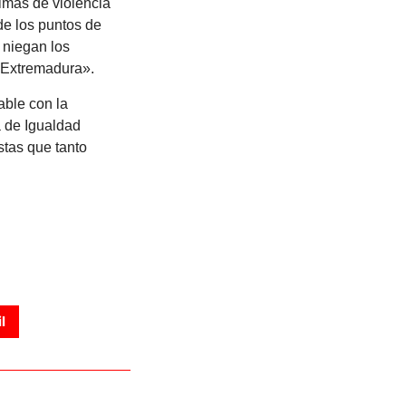
imas de violencia
de los puntos de
 niegan los
n Extremadura».
able con la
a de Igualdad
stas que tanto
l