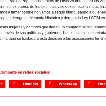
l Partido Popular los centros de crisis 24 horas para las víct
on de los peores de todos el país y se desconoce la situación 
vamos a firmar porque no vamos a seguir blanqueando a quienes
aceptan derogar la Memoria Histórica y derogar la Ley LGTBI e
a esas mujeres y hombres que tienen un compromiso inquebrant
ravés de sus políticas y gobiernos, ha explicado la secretari
 mañana se trasladará esta decisión a las asociaciones femini
Comparte en redes sociales!
er
LinkedIn
WhatsApp
Emai