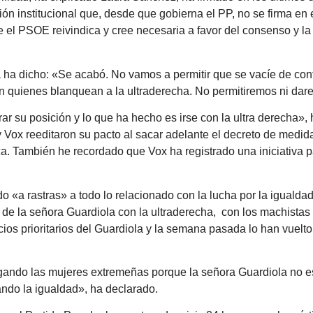
ión institucional que, desde que gobierna el PP, no se firma en
 el PSOE reivindica y cree necesaria a favor del consenso y la
sta ha dicho: «Se acabó. No vamos a permitir que se vacíe de con
con quienes blanquean a la ultraderecha. No permitiremos ni dar
ar su posición y lo que ha hecho es irse con la ultra derecha»,
ox reeditaron su pacto al sacar adelante el decreto de medida
ca. También he recordado que Vox ha registrado una iniciativa 
«a rastras» a todo lo relacionado con la lucha por la igualdad,
 de la señora Guardiola con la ultraderecha, con los machista
cios prioritarios del Guardiola y la semana pasada lo han vuelt
ndo las mujeres extremeñas porque la señora Guardiola no es 
ndo la igualdad», ha declarado.