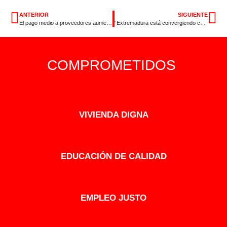
ANTERIOR
SIGUIENTE
El pago medio a proveedores aumenta un 74%en Extremadura desde que gobierna Guardiola
“Extremadura está convergiendo con España en empleo gracias a las políticas del Gobierno de Pedro Sánchez, a pesar del lastre que supone la gestión del PP en la región”
COMPROMETIDOS
VIVIENDA DIGNA
EDUCACIÓN DE CALIDAD
EMPLEO JUSTO