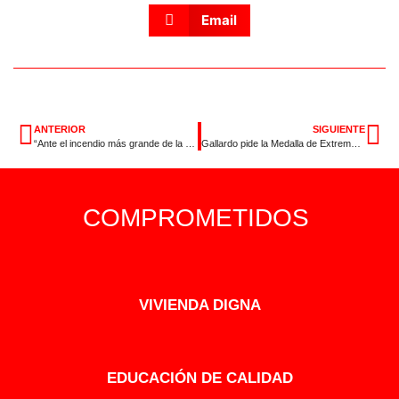
Email
ANTERIOR
SIGUIENTE
“Ante el incendio más grande de la historia de Extremadura, Guardiola debe comparecer en el parlamento”
Gallardo pide la Medalla de Extremadura para los trabajadores y trabajadoras del Plan INFOEX por su ímproba labor durante los incendios
COMPROMETIDOS
VIVIENDA DIGNA
EDUCACIÓN DE CALIDAD