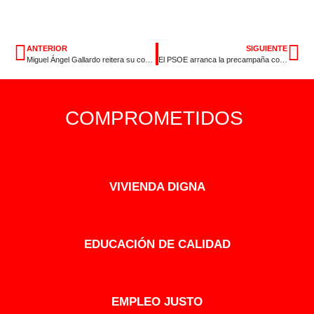
ANTERIOR
SIGUIENTE
Miguel Ángel Gallardo reitera su compromiso de intermediar con el Gobierno para garantizar la continuidad de la Central Nuclear de Almaraz
El PSOE arranca la precampaña con Miguel Ángel Gallardo y Pedro Sánchez en un acto el miércoles en Mérida para “recuperar el gobierno y la esperanza en Extremadura”
COMPROMETIDOS
VIVIENDA DIGNA
EDUCACIÓN DE CALIDAD
EMPLEO JUSTO