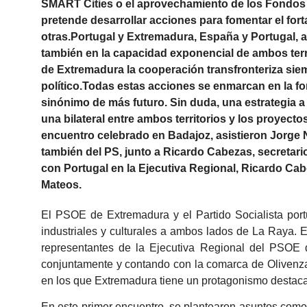
SMART Cities o el aprovechamiento de los Fondos
pretende desarrollar acciones para fomentar el forta
otras.Portugal y Extremadura, España y Portugal, a
también en la capacidad exponencial de ambos terri
de Extremadura la cooperación transfronteriza siem
político.Todas estas acciones se enmarcan en la f
sinónimo de más futuro. Sin duda, una estrategia a
una bilateral entre ambos territorios y los proyect
encuentro celebrado en Badajoz, asistieron Jorge
también del PS, junto a Ricardo Cabezas, secretari
con Portugal en la Ejecutiva Regional, Ricardo Cab
Mateos.
El PSOE de Extremadura y el Partido Socialista port
industriales y culturales a ambos lados de La Raya. E
representantes de la Ejecutiva Regional del PSOE
conjuntamente y contando con la comarca de Olivenza, 
en los que Extremadura tiene un protagonismo destac
En este primer encuentro, se plantearon asuntos como 