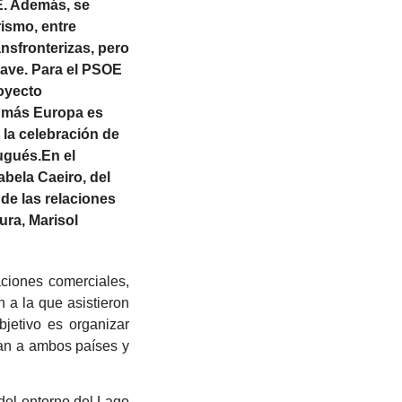
E. Además, se
rismo, entre
nsfronterizas, pero
lave. Para el PSOE
royecto
: más Europa es
 la celebración de
tugués.En el
bela Caeiro, del
de las relaciones
ura, Marisol
aciones comerciales,
 a la que asistieron
jetivo es organizar
lan a ambos países y
del entorno del Lago