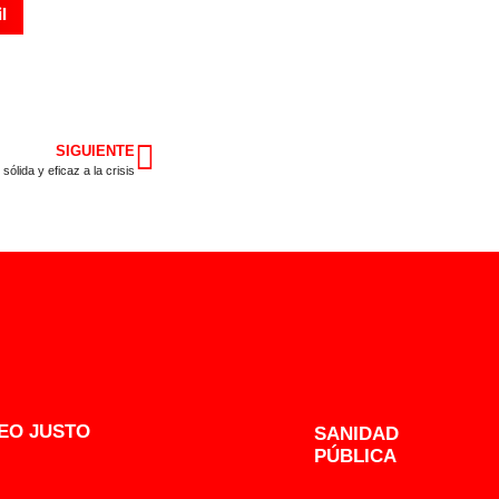
l
SIGUIENTE
lida y eficaz a la crisis
EO JUSTO
SANIDAD
PÚBLICA