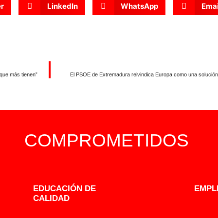
er
LinkedIn
WhatsApp
Emai
 que más tienen”
El PSOE de Extremadura reivindica Europa como una solución só
COMPROMETIDOS
EDUCACIÓN DE
EMPL
CALIDAD