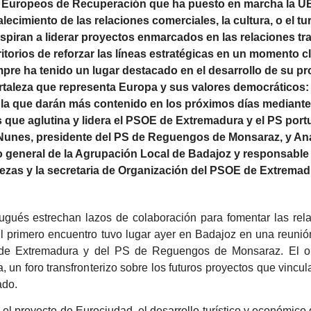
 Europeos de Recuperación que ha puesto en marcha la U
lecimiento de las relaciones comerciales, la cultura, o el tu
spiran a liderar proyectos enmarcados en las relaciones tra
torios de reforzar las líneas estratégicas en un momento c
pre ha tenido un lugar destacado en el desarrollo de su p
ortaleza que representa Europa y sus valores democráticos
 la que darán más contenido en los próximos días mediante
os que aglutina y lidera el PSOE de Extremadura y el PS por
 Nunes, presidente del PS de Reguengos de Monsaraz, y Ana
o general de la Agrupación Local de Badajoz y responsable 
ezas y la secretaria de Organización del PSOE de Extremad
ugués estrechan lazos de colaboración para fomentar las rel
l primero encuentro tuvo lugar ayer en Badajoz en una reunión
 de Extremadura y del PS de Reguengos de Monsaraz. El ob
un foro transfronterizo sobre los futuros proyectos que vincu
ado.
el proyecto de Eurociudad, el desarrollo turístico y económico 