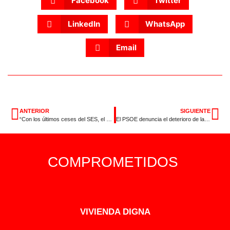
Facebook
Twitter
LinkedIn
WhatsApp
Email
ANTERIOR
SIGUIENTE
“Con los últimos ceses del SES, el gobierno de Guardiola reconoce su caos en la gestión sanitaria”
El PSOE denuncia el deterioro de la sanidad pública en Extremadura y propone un nuevo rumbo para garantizar un sistema digno y eficaz
COMPROMETIDOS
VIVIENDA DIGNA