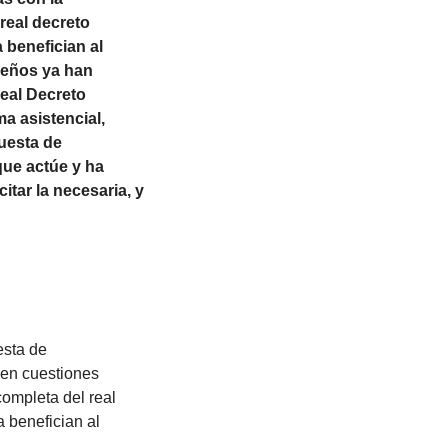
real decreto
 benefician al
emeños ya han
Real Decreto
a asistencial,
uesta de
que actúe y ha
tar la necesaria, y
esta de
a en cuestiones
ompleta del real
 benefician al