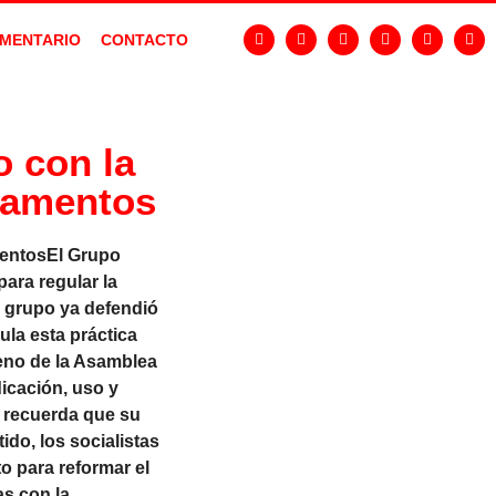
MENTARIO
CONTACTO
o con la
camentos
mentosEl Grupo
ara regular la
 grupo ya defendió
ula esta práctica
leno de la Asamblea
icación, uso y
X recuerda que su
do, los socialistas
o para reformar el
as con la