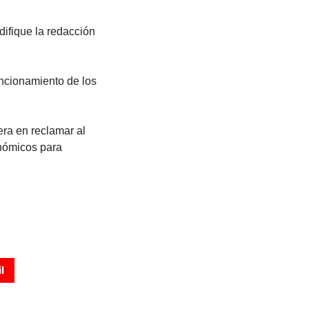
ifique la redacción
uncionamiento de los
era en reclamar al
nómicos para
l