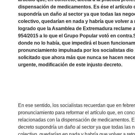
dispensación de medicamentos. Es ése el artículo 
supondría un daño al sector ya que todas las nego
colectivo, quedarían en nada y habría que volver a
logrado que la Asamblea de Extremadura reclame al 
954/2015 a lo que el Grupo Popular votó en contra.S
donde no lo había, que impedirá el buen funcionam
pronunciamiento impulsada por los socialistas dio 
solicitado que ahora más que nunca se hacen neces
urgente, modificación de este injusto decreto.
En ese sentido, los socialistas recuerdan que en febre
pronunciamiento para reformar el artículo que, en concr
relacionadas con la dispensación de medicamentos. Es
decreto supondría un daño al sector ya que todas las 
colectivo, quedarían en nada y habría que volver a ret