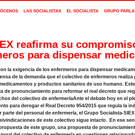
ÓCENOS
LAS SOCIALISTAS
EL SOCIALISTA
GRUPO PARLA
IEX reafirma su compromis
rmeros para dispensar medi
con la exigencia de los enfermeros para dispensar medica
ensa de la demanda que el colectivo de enfermeros realiza p
e medicamentos y productos sanitarios de uso humano. Este
a de pronunciamiento para reformar el real decreto que reg
echos del colectivo de enfermeríaAnte el debate hoy en el p
o para derogar el Real Decreto 954/2015 que regula la ind
parte del personal de enfermería, el Grupo Socialista-SIE
vindicaciones de este colectivo sigue intacto. En ese senti
a propuesta de este grupo, una propuesta de pronunciamient
esional del colectivo de enfermería en cuestiones relacionad