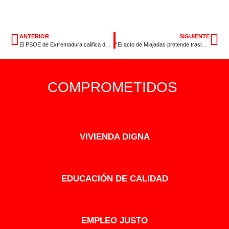
ANTERIOR
SIGUIENTE
El PSOE de Extremadura califica de “desafortunadas” las declaraciones del ministro portugués sobre Olivenza
“El acto de Miajadas pretende trasladar lo que fuimos, somos y queremos ser frente al gobierno de la soberbia y la nada”
COMPROMETIDOS
VIVIENDA DIGNA
EDUCACIÓN DE CALIDAD
EMPLEO JUSTO