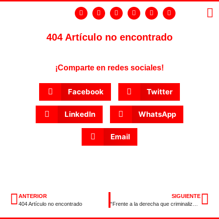
404 Artículo no encontrado
LA
GR
¡Comparte en redes sociales!
Facebook
Twitter
LinkedIn
WhatsApp
Email
ANTERIOR
SIGUIENTE
404 Artículo no encontrado
“Frente a la derecha que criminaliza el pago de impuestos, el PSOE defiende un país con igualdad de oportunidades”