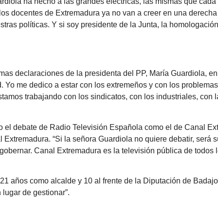
diola ha hecho a las grandes eléctricas, las mismas que cada
 los docentes de Extremadura ya no van a creer en una derecha
ras políticas. Y si soy presidente de la Junta, la homologación
ltimas declaraciones de la presidenta del PP, María Guardiola, e
. Yo me dedico a estar con los extremeños y con los problemas
estamos trabajando con los sindicatos, con los industriales, con 
o el debate de Radio Televisión Española como el de Canal Ex
 Extremadura. “Si la señora Guardiola no quiere debatir, será s
bernar. Canal Extremadura es la televisión pública de todos 
“21 años como alcalde y 10 al frente de la Diputación de Badajoz
 lugar de gestionar”.