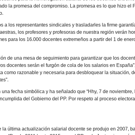
do la promesa del compromiso. La promesa es lo que hizo el P
o.
os a los representantes sindicales y trasladarles la firme garant
maestras, los profesores y profesoras de nuestra región verán 
 mes para los 16.000 docentes extremeños a partir del 1 de ener
ción de una mesa de seguimiento para garantizar que los doce
os docentes serán el furgón de cola de los salarios en España”
ta como razonable y necesaria para desbloquear la situación, d
es”.
 una fecha simbólica y ha señalado que “Hhy, 7 de noviembre, 
cumplida del Gobierno del PP. Por respeto al proceso electoral
e la última actualización salarial docente se produjo en 2007, b