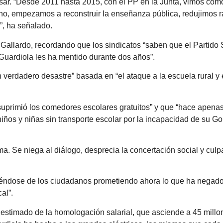
visar. “Desde 2011 hasta 2015, con el PP en la Junta, vimos cóm
o, empezamos a reconstruir la enseñanza pública, redujimos r
”, ha señalado.
 Gallardo, recordando que los sindicatos “saben que el Partido 
Guardiola les ha mentido durante dos años”.
 verdadero desastre” basada en “el ataque a la escuela rural y e
suprimió los comedores escolares gratuitos” y que “hace apena
ños y niñas sin transporte escolar por la incapacidad de su Go
 Se niega al diálogo, desprecia la concertación social y culpa
riéndose de los ciudadanos prometiendo ahora lo que ha negad
al”.
 estimado de la homologación salarial, que asciende a 45 millon