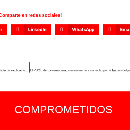
Comparte en redes sociales!
er
LinkedIn
WhatsApp
Emai
Gallardo exige la convocatoria de la Diputación Permanente para que Guardiola dé explicaciones por su gestión de los incendios en Extremadura
COMPROMETIDOS