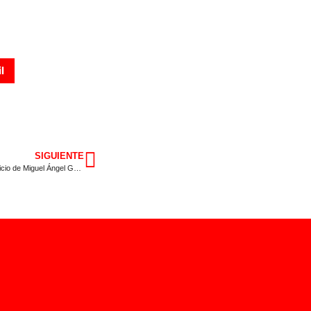
l
SIGUIENTE
El PSOE de Extremadura, enormemente satisfecho por la fijación del juicio de Miguel Ángel Gallardo en febrero de 2026