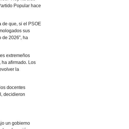
artido Popular hace
ía de que, si el PSOE
homologados sus
o de 2026”, ha
ntes extremeños
, ha afirmado. Los
evolver la
los docentes
, decidieron
ajo un gobierno