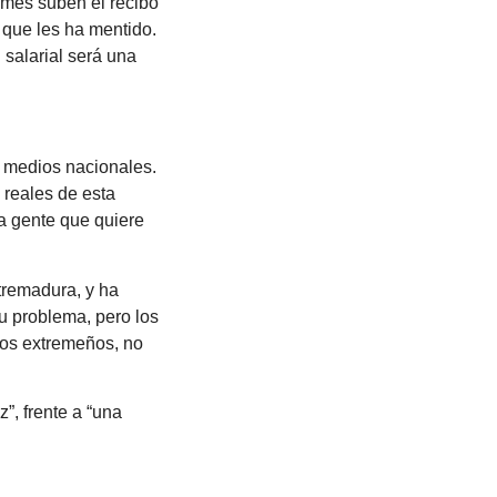
 mes suben el recibo
 que les ha mentido.
 salarial será una
n medios nacionales.
 reales de esta
la gente que quiere
tremadura, y ha
u problema, pero los
los extremeños, no
”, frente a “una