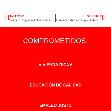
ANTERIOR
SIGUIENTE
“Nuestro Programa de Gobierno conseguirá que Extremadura deje de depender de la solidaridad de otros”
Fernández Vara afirma que dedicará “lo mejor de mi tiempo y esfuerzo” para recuperar la sanidad
COMPROMETIDOS
VIVIENDA DIGNA
EDUCACIÓN DE CALIDAD
EMPLEO JUSTO