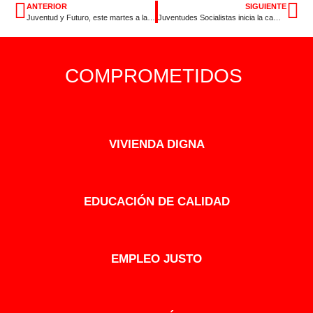
ANTERIOR
SIGUIENTE
Juventud y Futuro, este martes a las 13 horas
Juventudes Socialistas inicia la campaña “Con estas raíces no hacemos escuela”, con motivo del inicio del curso escolar
COMPROMETIDOS
VIVIENDA DIGNA
EDUCACIÓN DE CALIDAD
EMPLEO JUSTO