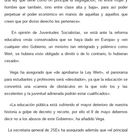
una ley que tiene como fin principal la segregación, no entre mujer y
hombre que también, sino entre clase alta y baja», para así poder
perpetuar el poder económico en manos de aquellas y aquellos que
creen que por divino derecho les pertenece».
En opinión de Juventudes Socialistas, se está ante la reforma
educativa «más conservadora que se haya dado en Europa» y «en
cualquier otro Gobierno, un ministro tan retrógrado y polémico como
Wert, se hubiera visto obligado a dimitir o de lo contrario, lo hubieran
cesado».
Vega ha asegurado que «de aprobarse la Ley Wert», el panorama
para estudiantes y profesores será «desolador», ya que la educación se
convertirá una «carrera de obstáculos en la que solo los y las
excelentes y la juventud adinerada podrán estar cualificados».
«La educación pública está sufriendo el mayor deterioro de nuestra
historia a golpe de decreto y recorte, por ello el 9 de mayo debemos
decir no a los abusos de este Gobierno», ha añadido Vega.
La secretaria general de JSEx ha asegurado además que «el principal