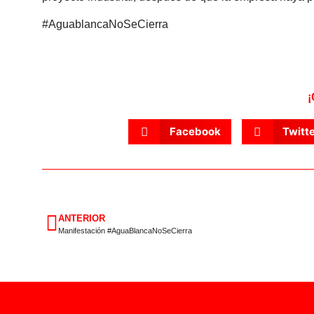
#AguablancaNoSeCierra
¡
Facebook
Twitt
ANTERIOR
Manifestación #AguaBlancaNoSeCierra