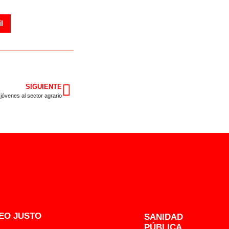
l
SIGUIENTE
jóvenes al sector agrario
EO JUSTO
SANIDAD
PÚBLICA