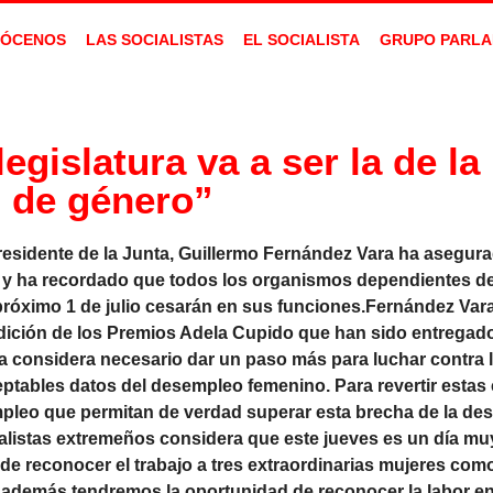
ÓCENOS
LAS SOCIALISTAS
EL SOCIALISTA
GRUPO PARLA
egislatura va a ser la de la
de género”
residente de la Junta, Guillermo Fernández Vara ha asegura
ero y ha recordado que todos los organismos dependientes de
róximo 1 de julio cesarán en sus funciones.Fernández Vara
Edición de los Premios Adela Cupido que han sido entregado
considera necesario dar un paso más para luchar contra l
tables datos del desempleo femenino. Para revertir estas c
mpleo que permitan de verdad superar esta brecha de la de
cialistas extremeños considera que este jueves es un día mu
d de reconocer el trabajo a tres extraordinarias mujeres co
 y además tendremos la oportunidad de reconocer la labor en